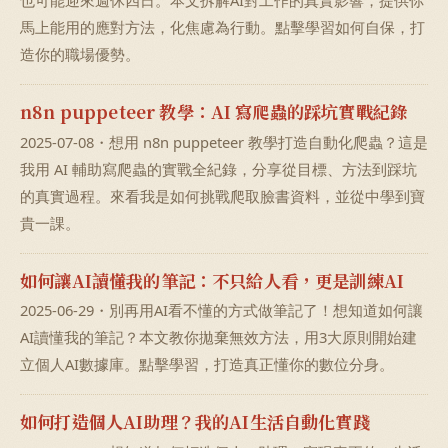
也可能迎來週休四日。本文拆解AI對工作的真實影響，提供你
馬上能用的應對方法，化焦慮為行動。點擊學習如何自保，打
造你的職場優勢。
n8n puppeteer 教學：AI 寫爬蟲的踩坑實戰紀錄
2025-07-08・想用 n8n puppeteer 教學打造自動化爬蟲？這是
我用 AI 輔助寫爬蟲的實戰全紀錄，分享從目標、方法到踩坑
的真實過程。來看我是如何挑戰爬取臉書資料，並從中學到寶
貴一課。
如何讓AI讀懂我的筆記：不只給人看，更是訓練AI
2025-06-29・別再用AI看不懂的方式做筆記了！想知道如何讓
AI讀懂我的筆記？本文教你拋棄無效方法，用3大原則開始建
立個人AI數據庫。點擊學習，打造真正懂你的數位分身。
如何打造個人AI助理？我的AI生活自動化實踐