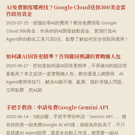
AI免費額度哪裡找？Google Cloud送你300美金當
作啟用資金
2025-07-25・煩惱自學AI的費用？教你免費領取 Google
Cloud 300美金，作為你的AI開發啟動資金。實測打造AI
Agent與自動化工具只花0元。點擊了解如何安全領取與應用！
如何讓AI回答更精準？告別雞同鴨講的實戰懶人包
2025-06-27・想知道如何讓AI回答更精準，不再被AI的錯誤答
案氣死？本文提供一套實戰懶人包，教你透過上網搜尋、AI
Agent應用等技巧，解決AI聽不懂、亂掰、跳針等惱人問題。
立即點擊，把AI調
手把手教你：申請免費Google Gemini API
2025-06-14・5個步驟，手把手帶你申請「Gemini API」。擁
有你的第一組免費Google AI API後，就能為所欲為了，不只
是搭建AI Agent助理，還是全自動工作流，都需要一組AI