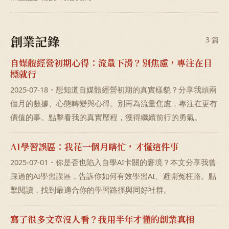
創業記錄
3 篇
自媒體經營初期心得：流量下滑？別焦慮，專注在目
標就行
2025-07-18・想知道自媒體經營初期的真實樣貌？分享我頭兩
個月的數據、心態轉變與心得。別再為流量焦慮，專注在更有
價值的事。點擊看我的真實歷程，獲得繼續前行的勇氣。
AI學習誤區：我花一個月瞎忙，才懂這件事
2025-07-01・你是否也陷入自學AI卡關的窘境？本文分享我曾
踩過的AI學習誤區，告訴你如何有效學習AI、避開冤枉路。點
擊閱讀，找到最適合你的學習路徑與同好社群。
寫了很多文章沒人看？我用半年才懂的創業真相