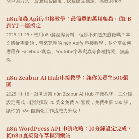
簡單的方式，透過免費額度，快速建立穩定、高效的n8n
n8n爬蟲 Apify串接教學：最簡單的萬用爬蟲，從FB
到YT一篇搞定
2025-11-25・想用n8n爬蟲爬資料，但卻不知道怎麼做嗎？本
文將從零開始，帶來完整的 n8n Apify 串接教學，並分享如何
應用在 Facebook爬蟲、Youtube字幕爬蟲等多種情境。無論
你
n8n Zeabur AI Hub串接教學：讓你免費生500張
圖
2025-11-18・跟著這篇 n8n Zeabur AI Hub 串接教學，三分鐘
設定完成，輕鬆獲取 20 美金免費 AI 額度，免費生圖 500 張，
讓你的 n8n 自動化工作流戰力升級！
n8n WordPress API 申請攻略：10分鐘設定完成，
從n8n直接發布草稿到網站