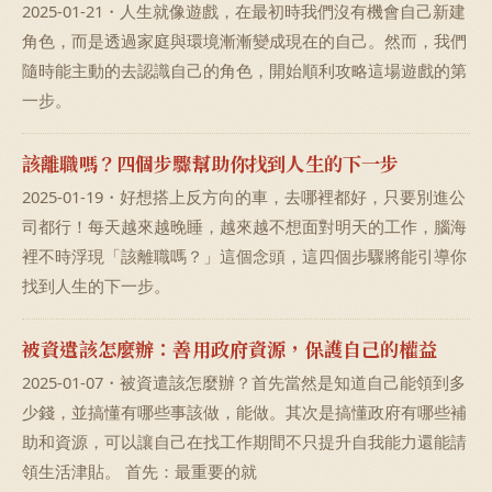
2025-01-21・人生就像遊戲，在最初時我們沒有機會自己新建
角色，而是透過家庭與環境漸漸變成現在的自己。然而，我們
隨時能主動的去認識自己的角色，開始順利攻略這場遊戲的第
一步。
該離職嗎？四個步驟幫助你找到人生的下一步
2025-01-19・好想搭上反方向的車，去哪裡都好，只要別進公
司都行！每天越來越晚睡，越來越不想面對明天的工作，腦海
裡不時浮現「該離職嗎？」這個念頭，這四個步驟將能引導你
找到人生的下一步。
被資遣該怎麼辦：善用政府資源，保護自己的權益
2025-01-07・被資遣該怎麼辦？首先當然是知道自己能領到多
少錢，並搞懂有哪些事該做，能做。其次是搞懂政府有哪些補
助和資源，可以讓自己在找工作期間不只提升自我能力還能請
領生活津貼。 首先：最重要的就