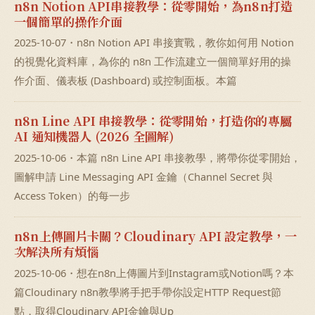
n8n Notion API串接教學：從零開始，為n8n打造
一個簡單的操作介面
2025-10-07・n8n Notion API 串接實戰，教你如何用 Notion
的視覺化資料庫，為你的 n8n 工作流建立一個簡單好用的操
作介面、儀表板 (Dashboard) 或控制面板。本篇
n8n Line API 串接教學：從零開始，打造你的專屬
AI 通知機器人 (2026 全圖解)
2025-10-06・本篇 n8n Line API 串接教學，將帶你從零開始，
圖解申請 Line Messaging API 金鑰（Channel Secret 與
Access Token）的每一步
n8n上傳圖片卡關？Cloudinary API 設定教學，一
次解決所有煩惱
2025-10-06・想在n8n上傳圖片到Instagram或Notion嗎？本
篇Cloudinary n8n教學將手把手帶你設定HTTP Request節
點，取得Cloudinary API金鑰與Up