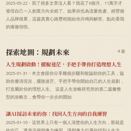
2025-05-22・寫了很多文章沒人看？我花了6個月、11萬字才
發現自己一人創業方向全錯了。如果你也為流量焦慮、經營個
人品牌很累，這篇真實心路歷程能給你共鳴與解答。點此看我
的痛徹領悟。
探索地圖：規劃未來
4 篇
人生規劃啟動！擺脫迷茫，手把手帶你打造理想人生
2025-01-31・本文會跟你分享幾個步驟和能協助你的工具，協
助你釐清現況，擺脫迷茫。手把手帶你開始自己的人生規劃，
打造屬於你的理想人生。 這是人生攻略研究所的第二篇彙整
型的攻略文，會帶你一步步的開始
讓AI採訪未來的你：找回人生方向的自我練習
2025-01-10・這世界上只有一個人清楚你的人生方向，那就是
你自己。透過這個想像力練習，讓想像力引導你找到人生方