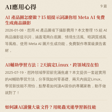
AI應用心得
9 篇
AI 產品圖怎麼做？15 組提示詞讓你用 Meta AI 免費
生成商品攝影
2026-01-08・想用 AI 產品圖省下攝影費用？本文整理 15 組 AI
商品攝影提示詞，涵蓋電商白底圖、情境生活風、暗調質感風
等風格。使用 Meta AI 圖片生成功能，免費製作專業級廣告素
材，
AI輔助學習方法：2天搞定Linux，跨領域沒在怕
2025-07-19・想跨領域學習卻充滿焦慮？本文提供一套超實用
的AI輔助學習方法，分享我如何零基礎、兩天內搞定Linux。
學習新技能不用怕，點擊看如何讓AI當你的專屬家教，動手做
就對了！
如何讓AI讀懂大量文件？用爬蟲光速學習新技能