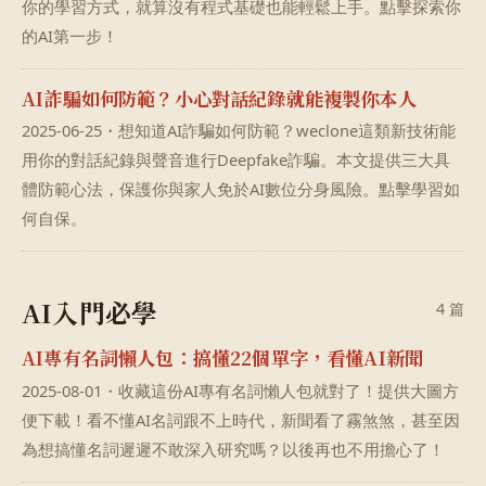
你的學習方式，就算沒有程式基礎也能輕鬆上手。點擊探索你
的AI第一步！
AI詐騙如何防範？小心對話紀錄就能複製你本人
2025-06-25・想知道AI詐騙如何防範？weclone這類新技術能
用你的對話紀錄與聲音進行Deepfake詐騙。本文提供三大具
體防範心法，保護你與家人免於AI數位分身風險。點擊學習如
何自保。
AI入門必學
4 篇
AI專有名詞懶人包：搞懂22個單字，看懂AI新聞
2025-08-01・收藏這份AI專有名詞懶人包就對了！提供大圖方
便下載！看不懂AI名詞跟不上時代，新聞看了霧煞煞，甚至因
為想搞懂名詞遲遲不敢深入研究嗎？以後再也不用擔心了！