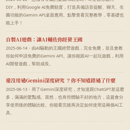
DIY，利用Google AI免費額度，打造具備語音提醒、聊天、生
圖功能的Gemini API桌面應用。點擊查看完整教學，零基礎也
能上手！
自製AI遊戲：讓AI輔佐你經營王國
2025-06-14・由AI驅動的王國經營遊戲，完全免費，並且會教
你如何申請免費的Gemini API。讓你能跟AI一起玩遊戲，利用
AI開發遊戲，幫助成長。
還沒用過Gemini深度研究 ？你不知道錯過了什麼
2025-06-13・用了Gemini深度研究，才知道跟ChatGPT差這麼
多，滿滿的驚豔感。當然，也有些體驗不好的地方，這篇會分
享使用後的體驗比較。你能看完後再決定如何使用這兩個AI工
具。