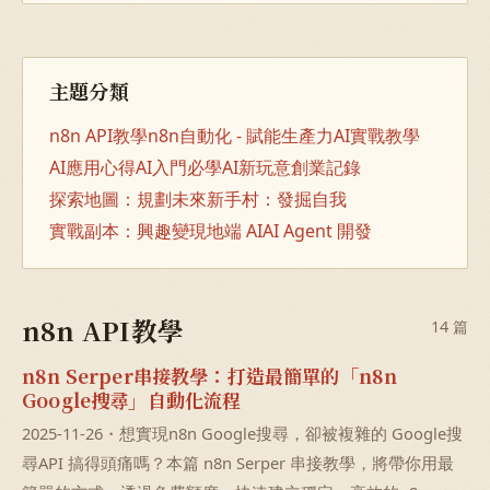
主題分類
n8n API教學
n8n自動化 - 賦能生產力
AI實戰教學
AI應用心得
AI入門必學
AI新玩意
創業記錄
探索地圖：規劃未來
新手村：發掘自我
實戰副本：興趣變現
地端 AI
AI Agent 開發
n8n API教學
14 篇
n8n Serper串接教學：打造最簡單的「n8n
Google搜尋」自動化流程
2025-11-26・想實現n8n Google搜尋，卻被複雜的 Google搜
尋API 搞得頭痛嗎？本篇 n8n Serper 串接教學，將帶你用最