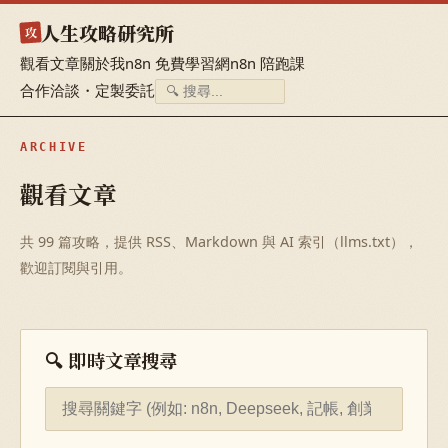
人生攻略研究所
攻
觀看文章
關於我
n8n 免費學習網
n8n 陪跑課
合作洽談・定製委託
ARCHIVE
觀看文章
共 99 篇攻略，提供 RSS、Markdown 與 AI 索引（llms.txt），
歡迎訂閱與引用。
🔍 即時文章搜尋