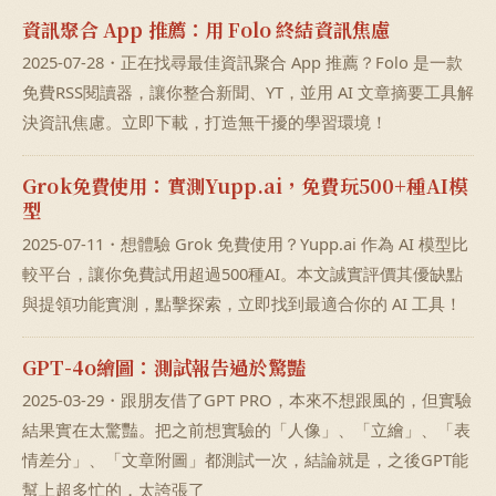
資訊聚合 App 推薦：用 Folo 終結資訊焦慮
2025-07-28・正在找尋最佳資訊聚合 App 推薦？Folo 是一款
免費RSS閱讀器，讓你整合新聞、YT，並用 AI 文章摘要工具解
決資訊焦慮。立即下載，打造無干擾的學習環境！
Grok免費使用：實測Yupp.ai，免費玩500+種AI模
型
2025-07-11・想體驗 Grok 免費使用？Yupp.ai 作為 AI 模型比
較平台，讓你免費試用超過500種AI。本文誠實評價其優缺點
與提領功能實測，點擊探索，立即找到最適合你的 AI 工具！
GPT-4o繪圖：測試報告過於驚豔
2025-03-29・跟朋友借了GPT PRO，本來不想跟風的，但實驗
結果實在太驚豔。把之前想實驗的「人像」、「立繪」、「表
情差分」、「文章附圖」都測試一次，結論就是，之後GPT能
幫上超多忙的，太誇張了