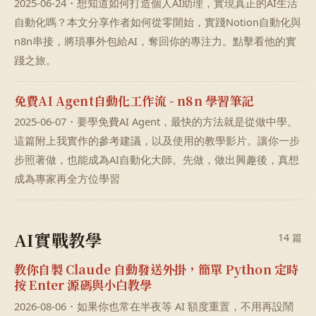
2025-06-24・想知道如何打造個人AI助理，實現真正的AI生活
自動化嗎？本文分享作者如何從零開始，實踐Notion自動化與
n8n串接，將瑣事外包給AI，奪回你的專注力。點擊看他的實
踐之旅。
免費AI Agent自動化工作流 - n8n 學習筆記
2025-06-07・要學免費AI Agent，最快的方法就是從做中學。
這篇附上我實作的參考建議，以及使用的教學影片。讓你一步
步照著做，也能成為AI自動化大師。先做，做出興趣後，真想
成為專家再全方位學習
AI實戰教學
14 篇
教你自製 Claude 自動發送外掛，簡單 Python 定時
按 Enter 源碼與小白教學
2026-08-06・如果你也常在半夜等 AI 額度重置，不用再設鬧