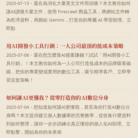
2025-07-13・還在為消化大量英文文件而頭痛？本文教你如何
讓AI讀懂大量文件，使用 Firecrawl 爬蟲工具，將網站文件轉
為乾淨資料，再餵給 Gemini，打造你的專屬 AI 學習助理。立
即點
用AI開發小工具行銷：一人公司最頂的低成本策略
2025-07-06・還在想怎麼靠AI接案賺錢？試試「用AI開發小工
具行銷」！本文教你如何為一人公司打造低成本的品牌吸客磁
鐵，把你的專業變成實用的數位工具，吸引精準客戶。立即學
習這套策略！
如何讓AI更懂我？從零打造你的AI數位分身
2025-07-04・想知道如何讓AI更懂我，甚至為你打造AI數位分
身嗎？本文提供建立個人數據庫的完整教學，從收集什麼資料
到如何整理，讓你一步步訓練出真正懂你的個人化AI助理。立
即點擊，開始為你的未來佈