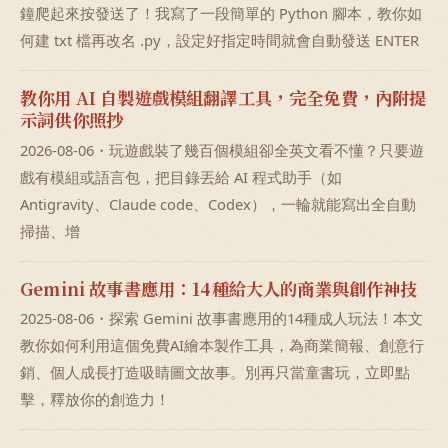
鐘爬起來按發送了！我寫了一段簡單的 Python 腳本，教你如
何建 txt 檔再改名 .py，設定好指定時間就會自動發送 ENTER
教你用 AI 自製遊戲模組翻譯工具，完全免費，內附提
示詞供你照抄
2026-08-06・玩遊戲裝了幾百個模組卻全英文看不懂？只要遊
戲有模組或語言包，把目錄丟給 AI 程式助手（如
Antigravity、Claude code、Codex），一輪就能寫出全自動
掃描、增
Gemini 故事書應用：14種給大人的商業與創作神技
2025-08-06・探索 Gemini 故事書應用的14種成人玩法！本文
教你如何利用這個免費AI繪本製作工具，為商業簡報、創意行
銷、個人成長打造吸睛圖文故事。別再只當童書玩，立即點
擊，釋放你的創造力！