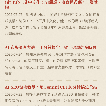
GitHub工具中文化：AI翻譯、檢查程式碼，一篇就
夠
2025-07-27・想把 GitHub 上的好工具變成中文版，又怕有毒
或侵權？這份 GitHub工具中文化 指南，教你用 AI 翻譯程式
碼、檢查安全性，安全又快速地打造專屬工具。點擊跟著做，
非開發者也
AI 市場調查方法：10分鐘搞定，省下你爆幹多時間
2025-07-24・想知道最強的 AI 市場調查方法？實測用 Gemini
和 ChatGPT 的深度研究功能，10分鐘搞定接案報價、市場行
情分析，省下數天工作量。點擊看完整教學，學會如何用AI節
省查
AI SEO健檢教學：用Gemini CLI 10分鐘搞定全站
2025-07-22・想提升網站排名？這篇 AI SEO 健檢教學，教你
用免費的 Gemini CLI 分析大量網頁，並自動寫入優化建議。