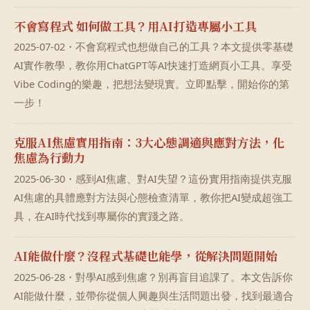
不會寫程式 如何做工具？用AI打造專屬小工具
2025-07-02・不會寫程式也想做自己的工具？本文提供零基礎
AI實作教學，教你用ChatGPT等AI快速打造網頁小工具。享受
Vibe Coding的樂趣，把想法變現實。立即點擊，開始你的第
一步！
克服AI焦慮實用指南：3大心態調適與應對方法，化
焦慮為行動力
2025-06-30・感到AI焦慮、對AI失望？這份實用指南提供克服
AI焦慮的具體應對方法與心態檢查清單，教你把AI變成超強工
具，在AI時代找到專屬你的實踐之路。
AI能做什麼？沒程式基礎也能學，從解決問題開始
2025-06-28・對學AI感到焦慮？別再盲目追課了。本文告訴你
AI能做什麼，並帶你從個人興趣與生活問題出發，找到最適合