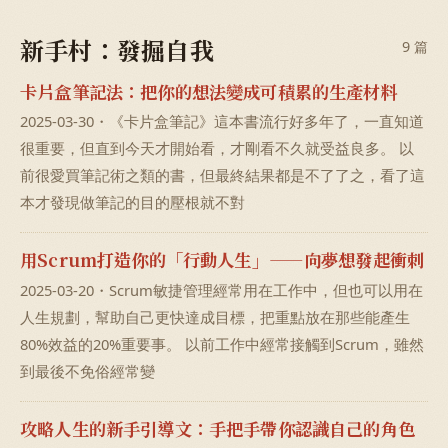
新手村：發掘自我
9 篇
卡片盒筆記法：把你的想法變成可積累的生產材料
2025-03-30・《卡片盒筆記》這本書流行好多年了，一直知道
很重要，但直到今天才開始看，才剛看不久就受益良多。 以
前很愛買筆記術之類的書，但最終結果都是不了了之，看了這
本才發現做筆記的目的壓根就不對
用Scrum打造你的「行動人生」——向夢想發起衝刺
2025-03-20・Scrum敏捷管理經常用在工作中，但也可以用在
人生規劃，幫助自己更快達成目標，把重點放在那些能產生
80%效益的20%重要事。 以前工作中經常接觸到Scrum，雖然
到最後不免俗經常變
攻略人生的新手引導文：手把手帶你認識自己的角色