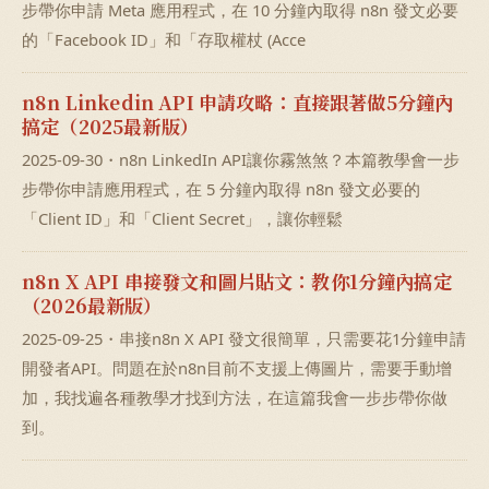
步帶你申請 Meta 應用程式，在 10 分鐘內取得 n8n 發文必要
的「Facebook ID」和「存取權杖 (Acce
n8n Linkedin API 申請攻略：直接跟著做5分鐘內
搞定（2025最新版）
2025-09-30・n8n LinkedIn API讓你霧煞煞？本篇教學會一步
步帶你申請應用程式，在 5 分鐘內取得 n8n 發文必要的
「Client ID」和「Client Secret」，讓你輕鬆
n8n X API 串接發文和圖片貼文：教你1分鐘內搞定
（2026最新版）
2025-09-25・串接n8n X API 發文很簡單，只需要花1分鐘申請
開發者API。問題在於n8n目前不支援上傳圖片，需要手動增
加，我找遍各種教學才找到方法，在這篇我會一步步帶你做
到。