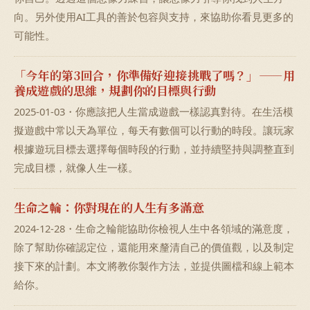
向。另外使用AI工具的善於包容與支持，來協助你看見更多的
可能性。
「今年的第3回合，你準備好迎接挑戰了嗎？」——用
養成遊戲的思維，規劃你的目標與行動
2025-01-03・你應該把人生當成遊戲一樣認真對待。在生活模
擬遊戲中常以天為單位，每天有數個可以行動的時段。讓玩家
根據遊玩目標去選擇每個時段的行動，並持續堅持與調整直到
完成目標，就像人生一樣。
生命之輪：你對現在的人生有多滿意
2024-12-28・生命之輪能協助你檢視人生中各領域的滿意度，
除了幫助你確認定位，還能用來釐清自己的價值觀，以及制定
接下來的計劃。本文將教你製作方法，並提供圖檔和線上範本
給你。