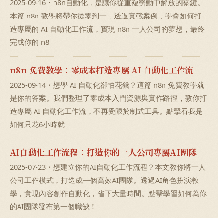
2025-09-16・n8n自動化，是讓你從重複勞動中解放的關鍵。
本篇 n8n 教學將帶你從零到一，透過實戰案例，學會如何打
造專屬的 AI 自動化工作流，實現 n8n 一人公司的夢想，最終
完成你的 n8
n8n 免費教學：零成本打造專屬 AI 自動化工作流
2025-09-14・想學 AI 自動化卻怕花錢？這篇 n8n 免費教學就
是你的答案。我們整理了零成本入門資源與實作路徑，教你打
造專屬 AI 自動化工作流，不再受限於制式工具。點擊看我是
如何只花6小時就
AI自動化工作流程：打造你的一人公司專屬AI團隊
2025-07-23・想建立你的AI自動化工作流程？本文教你將一人
公司工作模式，打造成一個高效AI團隊。透過AI角色扮演教
學，實現內容創作自動化，省下大量時間。點擊學習如何為你
的AI團隊發布第一個職缺！