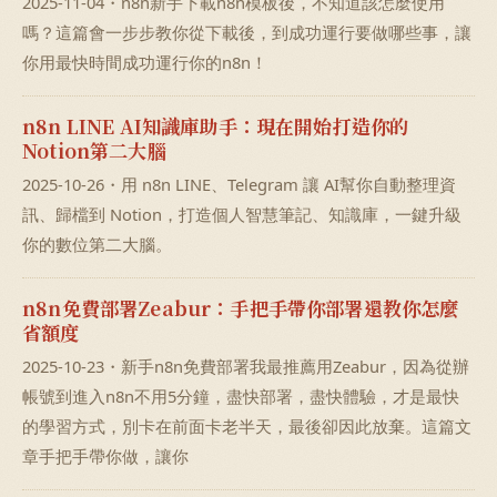
2025-11-04・n8n新手下載n8n模板後，不知道該怎麼使用
嗎？這篇會一步步教你從下載後，到成功運行要做哪些事，讓
你用最快時間成功運行你的n8n！
n8n LINE AI知識庫助手：現在開始打造你的
Notion第二大腦
2025-10-26・用 n8n LINE、Telegram 讓 AI幫你自動整理資
訊、歸檔到 Notion，打造個人智慧筆記、知識庫，一鍵升級
你的數位第二大腦。
n8n免費部署Zeabur：手把手帶你部署還教你怎麼
省額度
2025-10-23・新手n8n免費部署我最推薦用Zeabur，因為從辦
帳號到進入n8n不用5分鐘，盡快部署，盡快體驗，才是最快
的學習方式，別卡在前面卡老半天，最後卻因此放棄。這篇文
章手把手帶你做，讓你