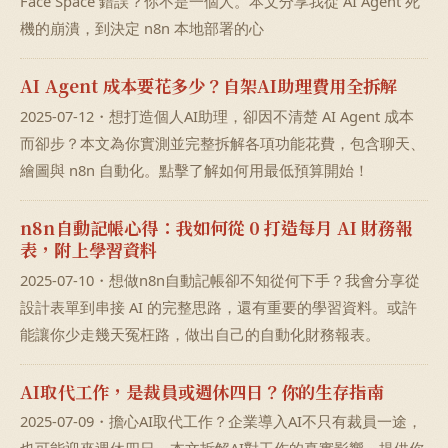
Face Space 錯誤？你不是一個人。本文分享我從 AI Agent 死
機的崩潰，到決定 n8n 本地部署的心
AI Agent 成本要花多少？自架AI助理費用全拆解
2025-07-12・想打造個人AI助理，卻因不清楚 AI Agent 成本
而卻步？本文為你實測並完整拆解各項功能花費，包含聊天、
繪圖與 n8n 自動化。點擊了解如何用最低預算開始！
n8n自動記帳心得：我如何從 0 打造每月 AI 財務報
表，附上學習資料
2025-07-10・想做n8n自動記帳卻不知從何下手？我會分享從
設計表單到串接 AI 的完整思路，還有重要的學習資料。或許
能讓你少走幾天冤枉路，做出自己的自動化財務報表。
AI取代工作，是裁員或週休四日？你的生存指南
2025-07-09・擔心AI取代工作？企業導入AI不只有裁員一途，