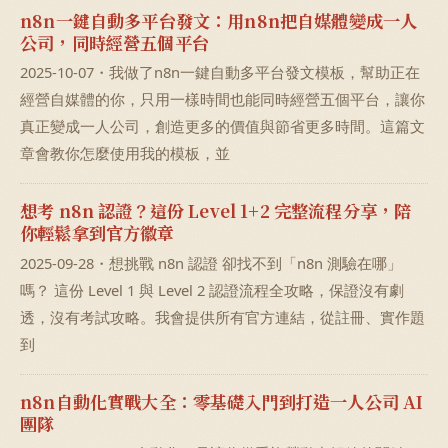
n8n一鍵自動多平台發文：用n8n把自媒體變成一人
公司，同時經營五個平台
2025-10-07・我做了n8n一鍵自動多平台發文模板，幫助正在
經營自媒體的你，只用一樣時間也能同時經營五個平台，讓你
真正變成一人公司，創造更多的價值與節省更多時間。這篇文
章會教你怎麼使用我的模板，並
想考 n8n 認證？這份 Level 1+2 完整流程分享，陪
你輕鬆拿到官方徽章
2025-09-28・想挑戰 n8n 認證 卻找不到「n8n 測驗在哪」
嗎？ 這份 Level 1 與 Level 2 認證流程全攻略，保證沒有劇
透，沒有考試攻略。我會提供所有官方連結，從註冊、實作題
到
n8n自動化實戰大全：零基礎入門到打造一人公司 AI
團隊