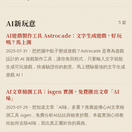
AI新玩意
5 篇
AI遊戲製作工具 Astrocade：文字生成遊戲，好玩
嗎？馬上測
2025-07-31・想把腦中點子變成遊戲？Astrocade 是專為遊戲
設計的 AI 遊戲製作工具，讓你免寫程式，只要輸入文字就能
生成可玩遊戲，快速驗證你的創意。馬上體驗最強的文字生成
遊戲 AI！
AI文章檢測工具：isgen 實測，免費揪出文章「AI
味」
2025-07-29・想知道文章「AI味」多重？推薦超佛心AI文章檢
測工具 isgen，免費分析AI佔比與檢查抄襲。本篇實測心得教
你如何去除AI味，寫出真正屬於你的風格。