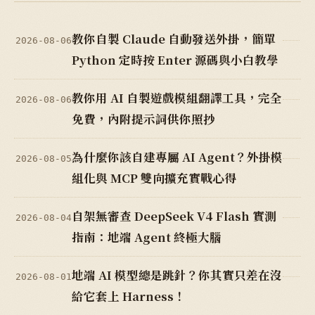
教你自製 Claude 自動發送外掛，簡單
2026-08-06
Python 定時按 Enter 源碼與小白教學
教你用 AI 自製遊戲模組翻譯工具，完全
2026-08-06
免費，內附提示詞供你照抄
為什麼你該自建專屬 AI Agent？外掛模
2026-08-05
組化與 MCP 雙向擴充實戰心得
自架無審查 DeepSeek V4 Flash 實測
2026-08-04
指南：地端 Agent 終極大腦
地端 AI 模型總是跳針？你其實只差在沒
2026-08-01
給它套上 Harness！