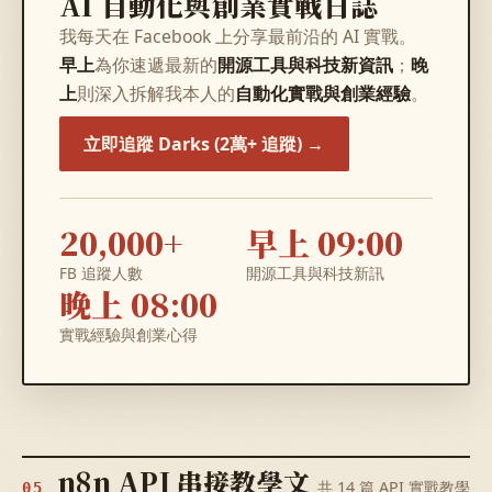
AI 自動化與創業實戰日誌
我每天在 Facebook 上分享最前沿的 AI 實戰。
早上
為你速遞最新的
開源工具與科技新資訊
；
晚
上
則深入拆解我本人的
自動化實戰與創業經驗
。
立即追蹤 Darks (2萬+ 追蹤) →
20,000+
早上 09:00
FB 追蹤人數
開源工具與科技新訊
晚上 08:00
實戰經驗與創業心得
n8n API 串接教學文
共 14 篇 API 實戰教學
05