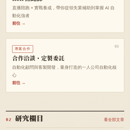
直播陪跑 × 實戰養成，帶你從領失業補助到掌握 AI 自
動化強者
前往 →
03
專案合作
合作洽談・定製委託
自動化顧問與客製開發，量身打造的一人公司自動化核
心
前往 →
研究欄目
看全部文章
02