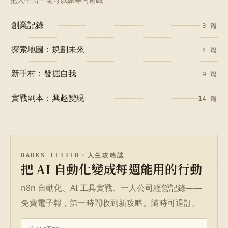
創業記錄
3 篇
探索地圖：規劃未來
4 篇
新手村：發掘自我
9 篇
實戰副本：興趣變現
14 篇
DARKS LETTER・人生攻略誌
把 AI 自動化變成每週能用的行動
n8n 自動化、AI 工具實戰、一人公司經營記錄——
免費電子報，第一時間收到新攻略。隨時可退訂。
名字
Email