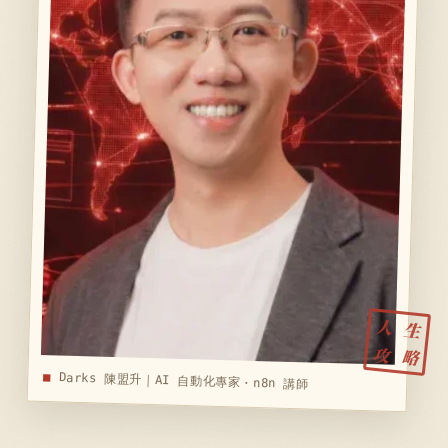
人
生
攻
略
Darks 陳盟升｜AI 自動化專家・n8n 講師