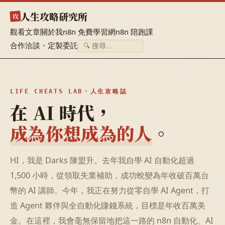
人生攻略研究所
攻
觀看文章
關於我
n8n 免費學習網
n8n 陪跑課
合作洽談・定製委託
LIFE CHEATS LAB・人生攻略誌
在 AI 時代，
成為你想成為的人
。
HI，我是 Darks 陳盟升。去年我自學 AI 自動化超過
1,500 小時，從領取失業補助，成功蛻變為年收破百萬台
幣的 AI 講師。今年，我正在努力從零自學 AI Agent，打
造 Agent 夥伴與全自動化賺錢系統，目標是年收百萬美
金。在這裡，我會毫無保留地把這一路的 n8n 自動化、AI