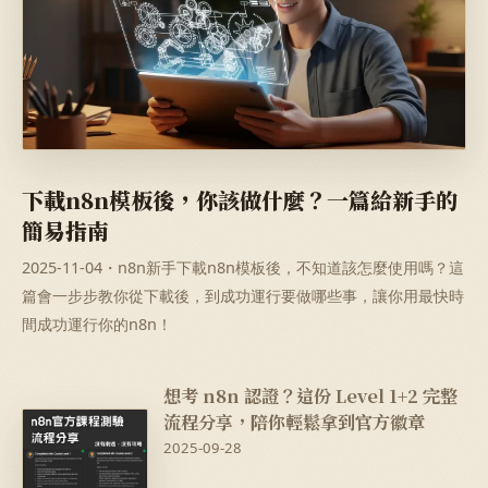
下載n8n模板後，你該做什麼？一篇給新手的
簡易指南
2025-11-04・n8n新手下載n8n模板後，不知道該怎麼使用嗎？這
篇會一步步教你從下載後，到成功運行要做哪些事，讓你用最快時
間成功運行你的n8n！
想考 n8n 認證？這份 Level 1+2 完整
流程分享，陪你輕鬆拿到官方徽章
2025-09-28