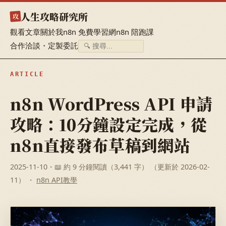
人生攻略研究所
攻
觀看文章
關於我
n8n 免費學習網
n8n 陪跑課
合作洽談・定製委託
ARTICLE
n8n WordPress API 申請
攻略：10分鐘設定完成，從
n8n直接發布草稿到網站
2025-11-10
・📖 約 9 分鐘閱讀（3,441 字） （更新於 2026-02-
11） ・
n8n API教學