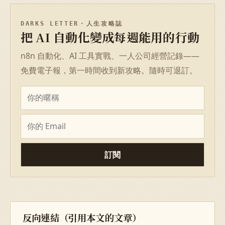
DARKS LETTER・人生攻略誌
把 AI 自動化變成每週能用的行動
n8n 自動化、AI 工具實戰、一人公司經營記錄——
免費電子報，第一時間收到新攻略。隨時可退訂。
名字
Email
訂閱
反向連結（引用本文的文章）