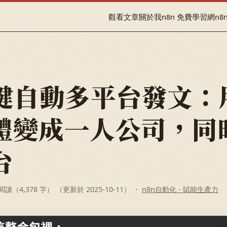
觀看文章
關於我
n8n 免費學習網
n8
一鍵自動多平台發文：
體變成一人公司，同
台
鐘閱讀（4,378 字） （更新於 2025-10-11） ・
n8n自動化 - 賦能生產力