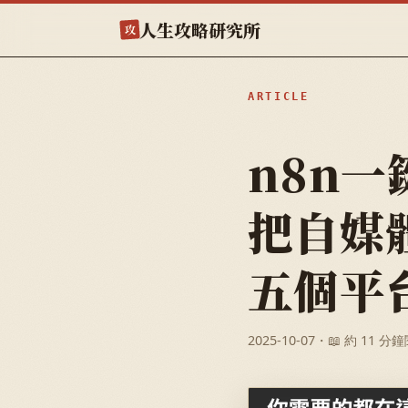
人生攻略研究所
攻
ARTICLE
n8n
把自媒
五個平
2025-10-07
・📖 約 11 分