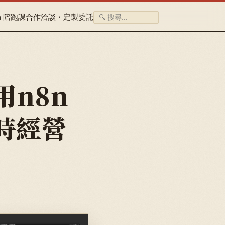
n 陪跑課
合作洽談・定製委託
用n8n
時經營