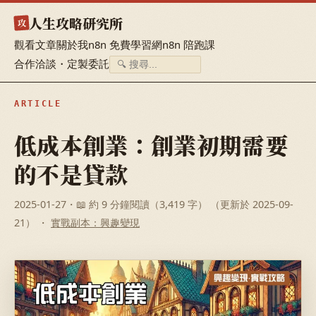
人生攻略研究所
攻
觀看文章
關於我
n8n 免費學習網
n8n 陪跑課
合作洽談・定製委託
ARTICLE
低成本創業：創業初期需要
的不是貸款
2025-01-27
・📖 約 9 分鐘閱讀（3,419 字） （更新於 2025-09-
21） ・
實戰副本：興趣變現