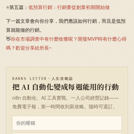
⭐第五篇：
低預算行銷：行銷要從創業初期開始做
下一篇文章會向你分享，我們應該如何行銷，而且是低預
算就能做的行銷。
👋
你在市場調查中有什麼收獲呢？開發MVP時有什麼心得
嗎？歡迎分享給所長~
DARKS LETTER・人生攻略誌
把 AI 自動化變成每週能用的行動
n8n 自動化、AI 工具實戰、一人公司經營記錄——
免費電子報，第一時間收到新攻略。隨時可退訂。
名字
Email